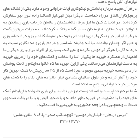
نیازهای آنان پاسخ دهند.
در قرآن مجید درباره بخشش و نیکوکاری آیات فراوانی وجود دارد یکی از نشانه های
پرهیزکاران انفاق در راه خداست. دیگر ادیان الهی نیز انسانها را به امور خیر سفارش
کرده اند. در ادبیات کهن ما نیز عرفا، دانشمندان و عالمان در باب یاری رساندن به
ناتوانان، تهیدستان و نیازمندان بسیار گفته و تاکید کرده اند. به جرات می توان گفت
هر فرد ایرانی در زندگی فردی و اجتماعی خود به رغم مشکلات ریز و درشت امروزی
و حتی اگر چندان توانمند نباشد وظیفه شناسی و مردم یاری و مددکاری نسبت به
درماندگان را هرگز فراموش نکرده و نمی کند. بسیاری از افراد برای یاری دیگران با
اطمینان از عملکرد خیریه ها یکی از آنها را انتخاب و کمک های خود را از طریق خیریه
به دست نیازمندان می رسانند یکی از این خیریه ها که خانواده ایتام را تحت پوشش
دارد موسسه خیریه مهدی موعود (عج) است که از ۲۵ سال پیش با کمک خیرین کار
خود را آغاز کرده و در طول سالهای متمادی نیاز خانواده های ایتام را با کمک های
مردمی در حد توانایی مرتفع ساخته است.
شما مردم خداپرست و انساندوست نیز می توانید برای یاری خانواده های ایتام کمک
های خود را با عضویت در خیریه بطور ماهانه و با صدور قبض و یا با دریافت صندوق
صدقات و همچنین با مراجعه حضوری به خیریه پرداخت نمائید.
آدرس : زنجان- خیابان فردوسی- کوچه نائب صدر- پلاک ۸ تلفن تماس:
۳۳۳۶۲۷۷۰